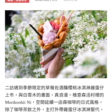
嘉義｜旅遊美食
MARGARET1122
2020-12-30
二訪遇到季節限定的草莓佐酒釀櫻桃冰淇淋雞蛋仔
上市，與白雪木的畫面，真浪漫。檜意森活村裡的
Morikoohii Ni，空間延續一店森咖啡的日式風格，
除了咖啡茶飲之外，主打外帶雞蛋仔冰淇淋聖代，