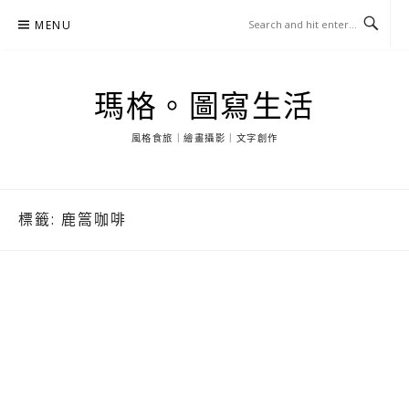
Skip
MENU
to
content
瑪格。圖寫生活
風格食旅｜繪畫攝影｜文字創作
標籤:
鹿篙咖啡