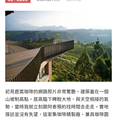
南投｜旅遊美食
MARGARET1122
2023-11-30
初見鹿篙咖啡的網路照片非常驚艷，建築蓋在一個
山坡制高點，居高臨下睥睨大地、與天空相接的氣
勢，當時我就立刻跟阿泰預約找時間去走走。實地
探訪並沒有失望，這家集咖啡精製廠、兼具咖啡園