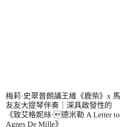
梅莉·史翠普朗誦王維《鹿柴》x 馬
友友大提琴伴奏｜深具啟發性的
《致艾格妮絲·德米勒 A Letter to
Agnes De Mille》