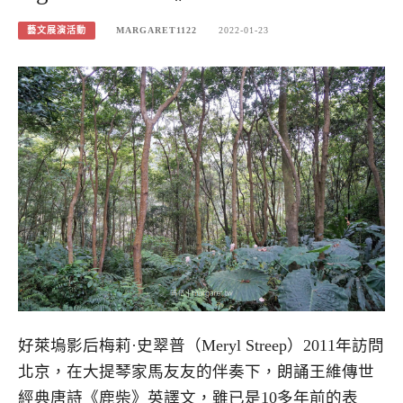
藝文展演活動
MARGARET1122
2022-01-23
好萊塢影后梅莉·史翠普（Meryl Streep）2011年訪問
北京，在大提琴家馬友友的伴奏下，朗誦王維傳世
經典唐詩《鹿柴》英譯文，雖已是10多年前的表