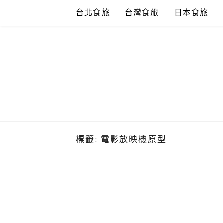
Skip
台北食旅
台灣食旅
日本食旅
to
content
標籤:
電影放映機原型