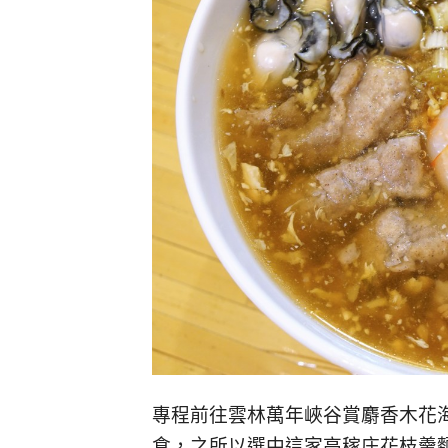
專程前往雲林萬年峽谷賞麝香木花
食，之所以選中這家高稼庄花枝羹