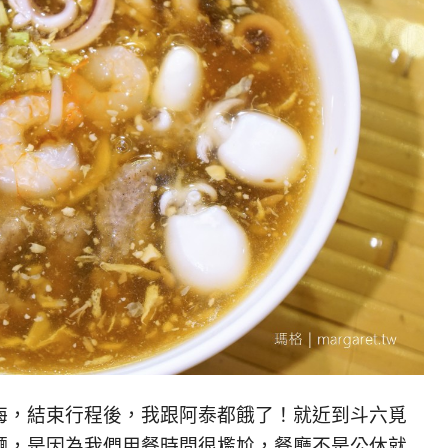
海，結束行程後，我跟阿泰都餓了！就近到斗六覓
麵，是因為我們用餐時間很尷尬，餐廳不是公休就