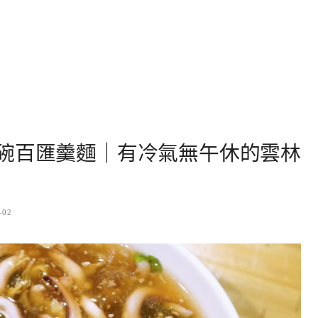
碗百匯羹麵｜有冷氣無午休的雲林
-02