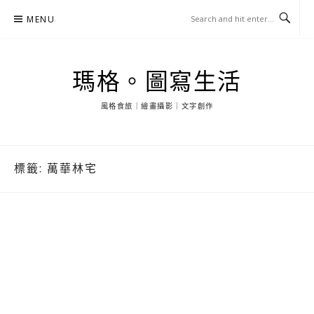
Skip
MENU
to
content
瑪格。圖寫生活
風格食旅｜繪畫攝影｜文字創作
標籤:
萬華林宅