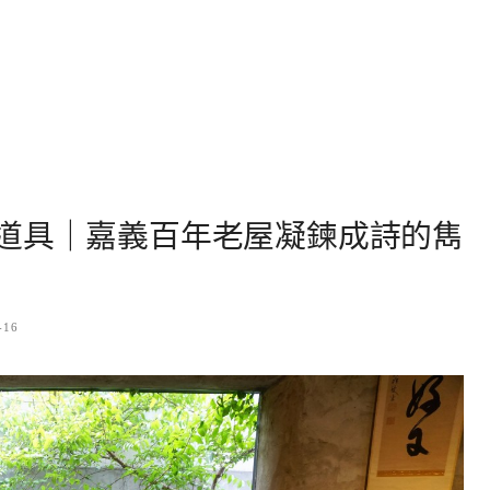
道具｜嘉義百年老屋凝鍊成詩的雋
-16