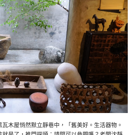
黑瓦木屋悄然默立靜巷中，「舊美好。生活器物。
這就是了，推門探頭：請問可以參觀嗎？老闆沈靜