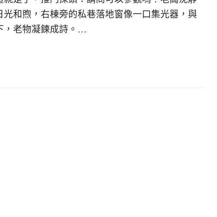
日光和煦，右棟旁的私巷落地窗像一口集光器，與
下，老物凝鍊成詩。…