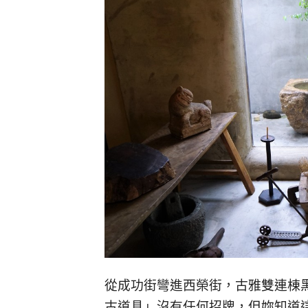
從成功街彎進西榮街，古雅雙連棟
古道具」沒有任何招牌，但妳知道