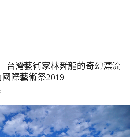
｜台灣藝術家林舜龍的奇幻漂流｜
內國際藝術祭2019
8