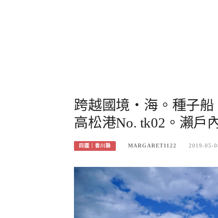
跨越國境・海。種子船
高松港No. tk02。瀨戶
MARGARET1122
2019-05-0
四國｜香川縣