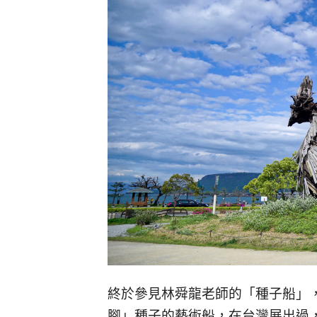
終於參見林舜龍老師的「種子船」
腳」種子的藝術船，在台灣展出過，