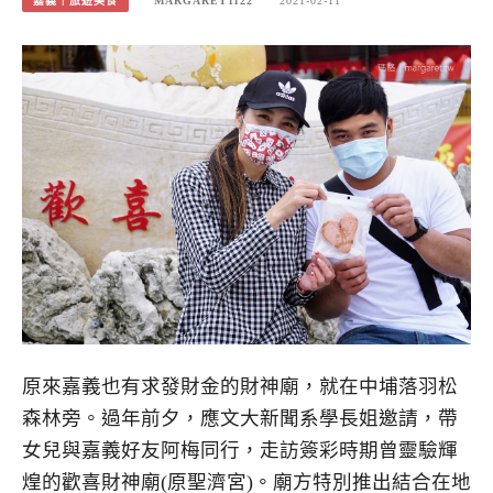
嘉義｜旅遊美食
MARGARET1122
2021-02-11
原來嘉義也有求發財金的財神廟，就在中埔落羽松
森林旁。過年前夕，應文大新聞系學長姐邀請，帶
女兒與嘉義好友阿梅同行，走訪簽彩時期曾靈驗輝
煌的歡喜財神廟(原聖濟宮)。廟方特別推出結合在地