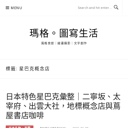
Skip
MENU
to
content
瑪格。圖寫生活
風格食旅｜繪畫攝影｜文字創作
標籤:
星巴克概念店
日本特色星巴克彙整｜二寧坂、太
宰府、出雲大社，地標概念店與蔦
屋書店咖啡