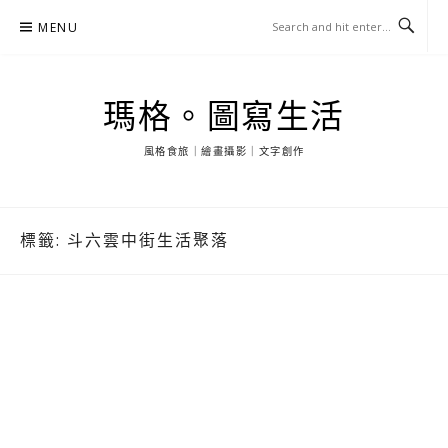
Skip
MENU
to
content
瑪格。圖寫生活
風格食旅｜繪畫攝影｜文字創作
標籤:
斗六雲中街生活聚落