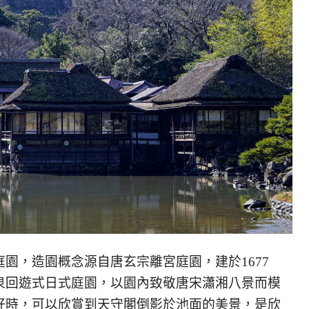
園，造園概念源自唐玄宗離宮庭園，建於1677
泉回遊式日式庭園，以園內致敬唐宋瀟湘八景而模
好時，可以欣賞到天守閣倒影於池面的美景，是欣