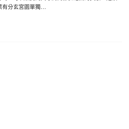
票有分玄宮園單獨…