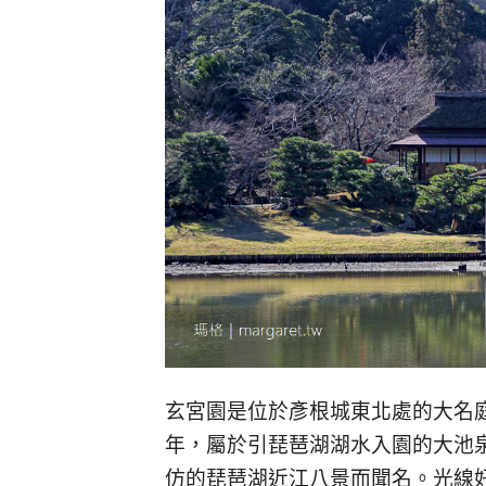
玄宮園是位於彥根城東北處的大名庭
年，屬於引琵琶湖湖水入園的大池
仿的琵琶湖近江八景而聞名。光線