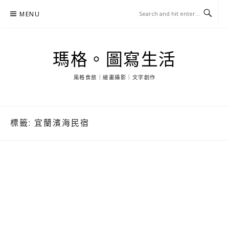
Skip
MENU
to
content
瑪格。圖寫生活
風格食旅｜繪畫攝影｜文字創作
標籤:
宜蘭濱海民宿