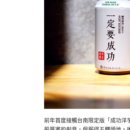
前年首度接觸台南限定版「成功洋
般厲害的創意，佩服得五體頭地。