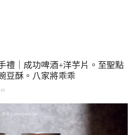
手禮｜成功啤酒+洋芋片。至聖點
豌豆酥。八家將乖乖
-22