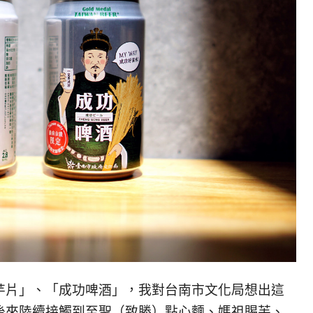
芋片」、「成功啤酒」，我對台南市文化局想出這
後來陸續接觸到至聖（致勝）點心麵、媽祖賜芙、