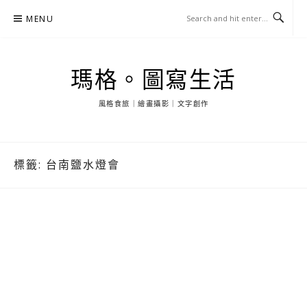
Skip
MENU
to
content
瑪格。圖寫生活
風格食旅｜繪畫攝影｜文字創作
標籤:
台南鹽水燈會