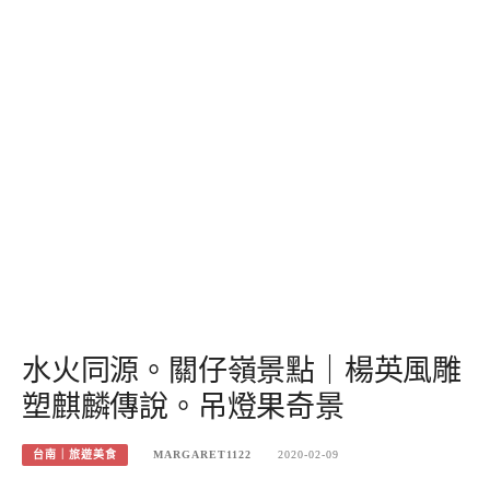
水火同源。關仔嶺景點｜楊英風雕
塑麒麟傳說。吊燈果奇景
台南｜旅遊美食
MARGARET1122
2020-02-09