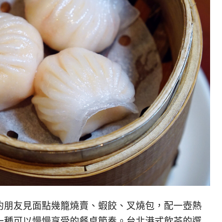
約朋友見面點幾籠燒賣、蝦餃、叉燒包，配一壺熱
一種可以慢慢享受的餐桌節奏。台北港式飲茶的選