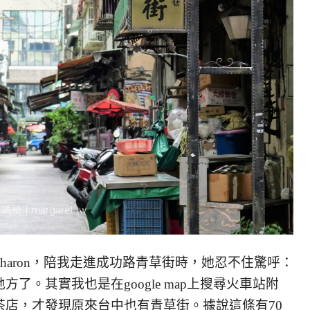
haron，陪我走進成功路青草街時，她忍不住驚呼：
了。其實我也是在google map上搜尋火車站附
茶店，才發現原來台中也有青草街。據說這條有70