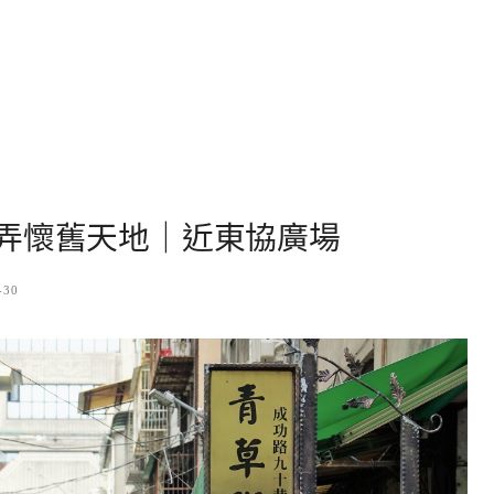
弄懷舊天地｜近東協廣場
-30