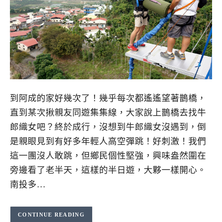
到阿成的家好幾次了！幾乎每次都遙遙望著鵲橋，
直到某次揪親友同遊集集線，大家說上鵲橋去找牛
郎織女吧？終於成行，沒想到牛郎織女沒遇到，倒
是親眼見到有好多年輕人高空彈跳！好刺激！我們
這一團沒人敢跳，但鄉民個性堅強，興味盎然圍在
旁邊看了老半天，這樣的半日遊，大夥一樣開心。
南投多…
CONTINUE READING