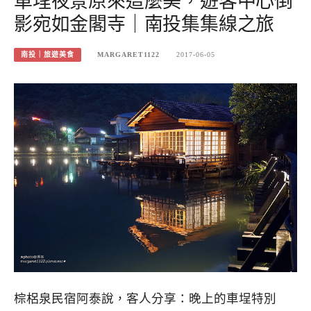
車埕夜景原來這麼美，遊客中心倒
影宛如金閣寺｜南投集集線之旅
南投｜旅遊美食
MARGARET1122
2017-06-05
棕梠泉民宿阿泰說，客人分享：晚上的車埕特別