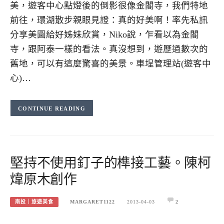
美，遊客中心點燈後的倒影很像金閣寺，我們特地
前往，環湖散步親眼見證：真的好美啊！率先私訊
分享美圖給好姊妹欣賞，Niko說，乍看以為金閣
寺，跟阿泰一樣的看法。真沒想到，遊歷過數次的
舊地，可以有這麼驚喜的美景。車埕管理站(遊客中
心)…
CONTINUE READING
堅持不使用釘子的榫接工藝。陳柯
煒原木創作
南投｜旅遊美食
MARGARET1122
2013-04-03
2