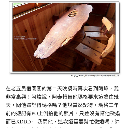
在老五民宿閉關的第二天晚餐時再次看到阿煒，我
非常高興！阿煒說，阿泰轉告他瑪格要來這邊住幾
天，問他還記得瑪格嗎？他說當然記得，瑪格二年
前的遊記有PO上側拍他的照片，只差沒有幫他徵婚
而已XDDD。 我問他，這次還需要幫忙徵婚嗎？帥