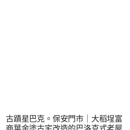
古蹟星巴克。保安門市｜大稻埕富
商葉金塗古宅改造的巴洛克式老屋