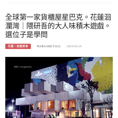
全球第一家貨櫃屋星巴克。花蓮洄
瀾灣｜隈研吾的大人味積木遊戲。
選位子是學問
花蓮｜旅遊美食
MARGARET1122
2019-03-19