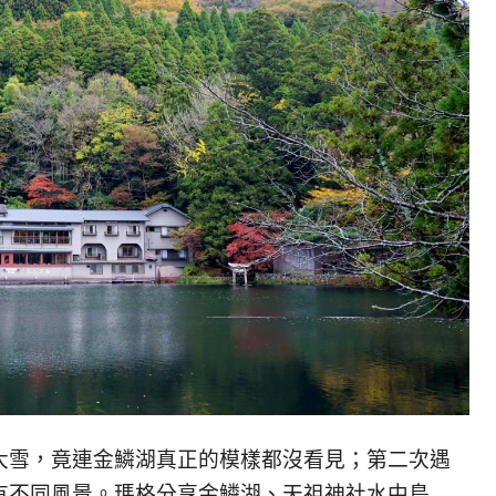
大雪，竟連金鱗湖真正的模樣都沒看見；第二次遇
有不同風景。瑪格分享金鱗湖、天祖神社水中鳥