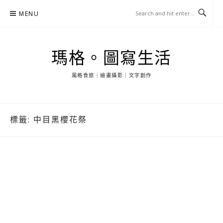
Skip
MENU
to
content
瑪格。圖寫生活
風格食旅｜繪畫攝影｜文字創作
標籤:
中目黑櫻花祭