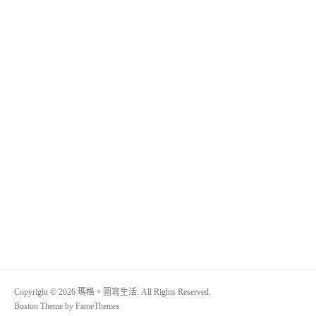
Copyright © 2026 瑪格。圖寫生活. All Rights Reserved.
Boston Theme by
FameThemes